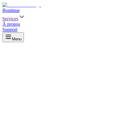
Boutique
Services
À propos
Support
Menu
Nous contacter
Par téléphone ou email
Chat en direct