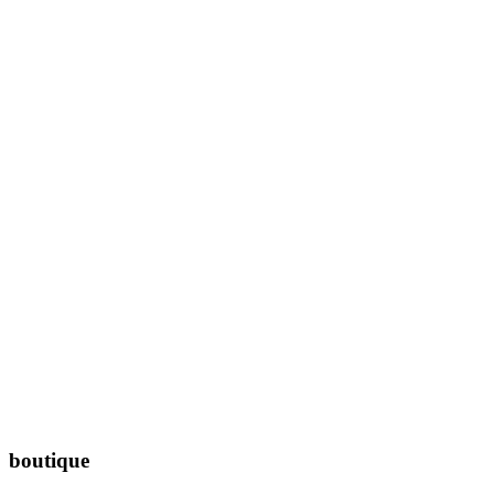
Prendre rendez-vous
Trouver un centre
boutique